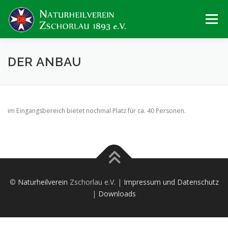
Zum
Inhalt
Menü
springen
ÜBER UNS
AKTUELLES
GALERIE
DER ANBAU
FREIE GÄRTEN
GARTENHEIM
KONTAKT
im Eingangsbereich bietet nochmal Platz für ca. 40 Personen.
©
Naturheilverein
Zschorlau e.V. |
Impressum und Datenschutz
|
Downloads